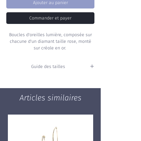
Ajouter au panier
Commander et payer
Boucles d'oreilles lumière, composée sur
chacune d'un diamant taille rose, monté
sur créole en or.
Guide des tailles
Vous ne connaissez pas votre taille ?
Consultez
notre guide
pour mesurer
directement de chez vous votre taille de
Articles similaires
bague.