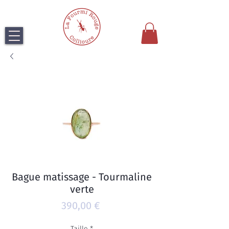
Bague matissage - Tourmaline
verte
Prix
390,00 €
Taille
*