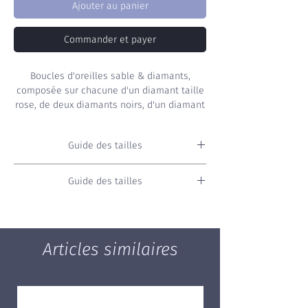
Ajouter au panier
Commander et payer
Boucles d'oreilles sable & diamants,
composée sur chacune d'un diamant taille
rose, de deux diamants noirs, d'un diamant
blanc et d'un grain de sable de la plage de
Collioure.
Guide des tailles
Taille
Diamètre
Circonférence
Guide des tailles
(en mm)
(en mm)
Vous ne connaissez pas votre taille ?
Consultez
notre guide
pour mesurer
42
133
418
directement de chez vous votre taille de
Articles similaires
bague.
44
140
440
46
146
458