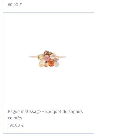
Prix
60,00 €
Bague matissage - Bouquet de saphirs
colorés
Prix
190,00 €