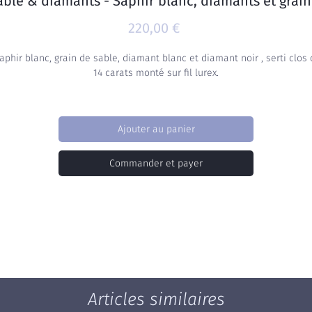
sable & diamants - Saphir blanc, diamants et grain
Prix
220,00 €
aphir blanc, grain de sable, diamant blanc et diamant noir , serti clos 
14 carats monté sur fil lurex.
Ajouter au panier
Commander et payer
Articles similaires