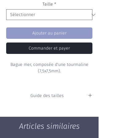
Taille
*
Ajouter au panier
Commander et payer
Bague mer, composée d'une tourmaline
(7,5x7,5mm).
Poids : 0,60g
Guide des tailles
Vous ne connaissez pas votre taille ?
Consultez
notre guide
pour mesurer
directement de chez vous votre taille de
Articles similaires
bague.