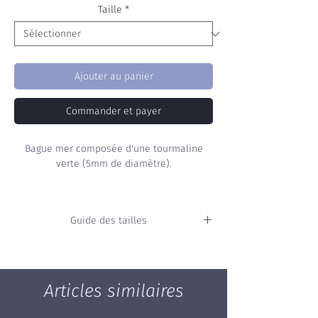
Taille
*
Ajouter au panier
Commander et payer
Bague mer composée d'une tourmaline
verte (5mm de diamètre).
Poids : 0,90g
Guide des tailles
Vous ne connaissez pas votre taille ?
Consultez
notre guide
pour mesurer
directement de chez vous votre taille de
Articles similaires
bague.