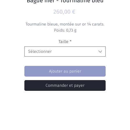
Bague mer - Tourmaline bleu
Prix
260,00 €
Tourmaline bleue, montée sur or 14 carats.
Poids: 0,73 g
Taille
*
Sélectionner
Ajouter au panier
Commander et payer